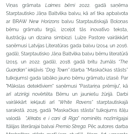
Viņas grāmata
Laimes bērni
2022. gadā saņēma
Starptautisko Jāņa Baltvilka balvu, kā arī tika apbalvota
ar BRAW
New Horizons
balvu Starptautiskajā Boloņas
bērnu grāmatu tirgū, izceļot tās inovatīvo teksta,
ilustrāciju un dizaina simbiozi. Luīze Pastore vairākkārt
saņēmusi Latvijas Literatūras gada balvu (2014. un 2016.
gadā), Starptautisko Jāņa Baltvilka balvu bērnu literatūrā
(2015. un 2022. gadā), 2018. gadā britu žurnāls
“The
Guardian”
iekļāvis
“Dog Town” (
darba “Maskačkas stāsts”
tulkojums) gada labāko jauno bērnu grāmatu izlasē. Par
"Mākslas detektīviem" saņēmusi "Pastariņa prēmiju", kā
arī atzinīgi novērtēta Bērnu un jauniešu žūrijā. Darbi
vairākkārt iekļauti arī
“White Ravens”
starptautiskajā
sarakstā. 2025. gadā "Maskačkas stāsta" tulkojums itāļu
valodā
"Jēkabs e i cani di Riga"
nominēts nozīmīgajai
Itālijas literārajai balvai
Premio Strega
. Pēc autores darba