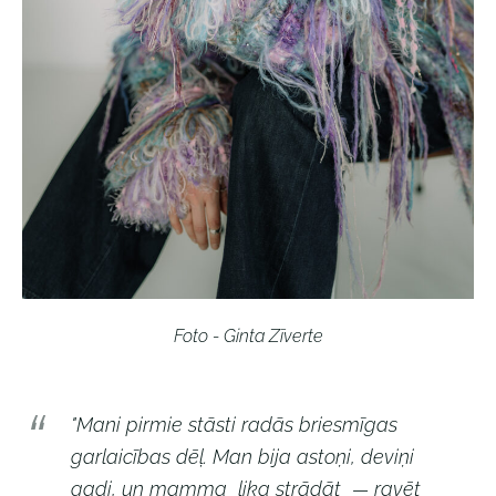
Foto - Ginta Zīverte
"Mani pirmie stāsti radās briesmīgas
garlaicības dēļ. Man bija astoņi, deviņi
gadi, un mamma lika strādāt — ravēt