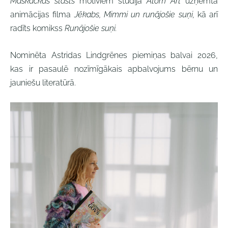
Maskačkas stāsts
motīviem studijā
Atom Art
uzņemta
animācijas filma
Jēkabs, Mimmi un runājošie suņi,
kā arī
radīts komikss
Runājošie suņi.
Nominēta Astridas Lindgrēnes piemiņas balvai 2026,
kas ir pasaulē nozīmīgākais apbalvojums bērnu un
jauniešu literatūrā.