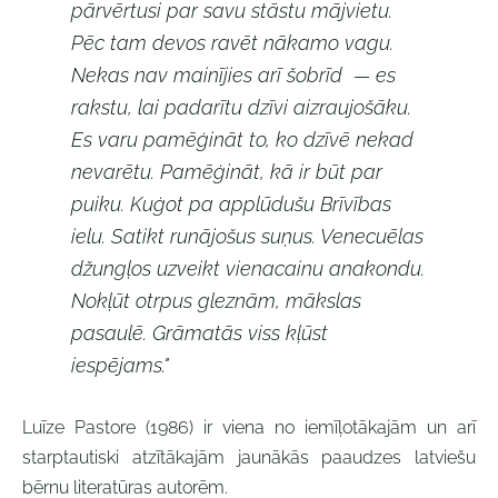
pārvērtusi par savu stāstu mājvietu.
Pēc tam devos ravēt nākamo vagu.
Nekas nav mainījies arī šobrīd — es
rakstu, lai padarītu dzīvi aizraujošāku.
Es varu pamēģināt to, ko dzīvē nekad
nevarētu. Pamēģināt, kā ir būt par
puiku. Kuģot pa applūdušu Brīvības
ielu. Satikt runājošus suņus. Venecuēlas
džungļos uzveikt vienacainu anakondu.
Nokļūt otrpus gleznām, mākslas
pasaulē. Grāmatās viss kļūst
iespējams."
Luīze Pastore (1986) ir viena no iemīļotākajām un arī
starptautiski atzītākajām jaunākās paaudzes latviešu
bērnu literatūras autorēm.