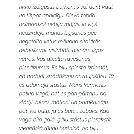
tikko izdīgušus burkānus vai darīt kaut
ko tikpat apnicīgu. Dieva tobrīd
acīmredzot nebija mājās, jo viņš
nedzirdēja manas lūgšanas pēc
negaidīta lietus mākoņa skaidrās
debesīs vai, vislabāk, dienām ilgas
vētras, kas atceltu ravēšanas
pienākumus. Es biju spiesta izdomāt,
kā padarīt strādāšanu aizraujošāku. Tā
es izdomāju stāstus. Mans ķermenis
palika vagā, bet es pati pārtapu par
stārķi, bērzu, mākoni un pamēģināju
pat, kā būtu, ja es būtu... zābaks. Kad
vaga bija galā, gāju stāstus pierakstīt
vienkāršā rūtiņu burtnīcā, ko biju